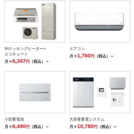
IHクッキングヒーター+
エアコン
エコキュート
1,760
月々
円
（税込）～
6,347
月々
円
（税込）～
小型蓄電池
大容量蓄電システム
6,490
10,780
月々
円
（税込）～
月々
円
（税込）～