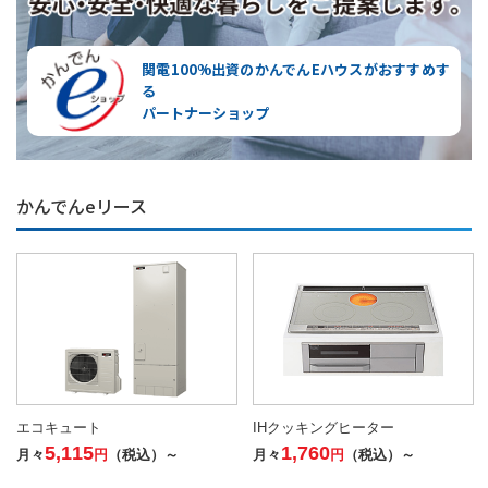
関電100%出資のかんでんEハウスが
おすすめす
る
パートナーショップ
かんでんeリース
エコキュート
IHクッキングヒーター
5,115
1,760
月々
円
（税込）～
月々
円
（税込）～